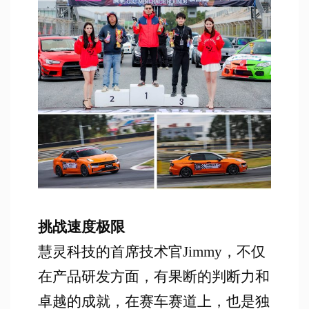
挑战速度极限
慧灵科技的首席技术官Jimmy，不仅
在产品研发方面，有果断的判断力和
卓越的成就，在赛车赛道上，也是独