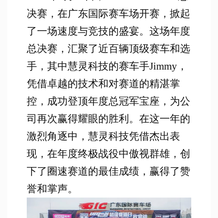
决赛，在广东国际赛车场开赛，掀起
了一场速度与竞技的盛宴。这场年度
总决赛，汇聚了近百辆顶级赛车和选
手，其中慧灵科技的赛车手Jimmy，
凭借卓越的技术和对赛道的精湛掌
控，成功登顶年度总冠军宝座，为公
司再次赢得耀眼的胜利。在这一年的
激烈角逐中，慧灵科技凭借杰出表
现，在年度终极战役中傲视群雄，创
下了圈速赛道的最佳成绩，赢得了赞
誉和掌声。