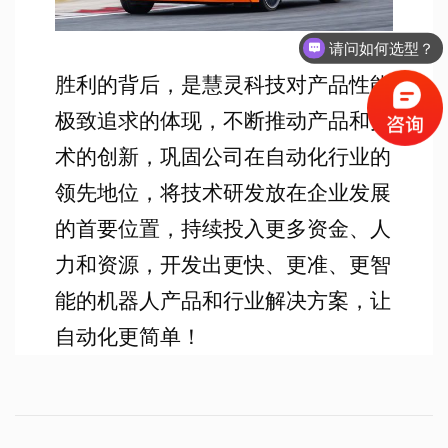
请问如何选型？
胜利的背后，是慧灵科技对产品性能
极致追求的体现，不断推动产品和技
术的创新，巩固公司在自动化行业的
领先地位，将技术研发放在企业发展
的首要位置，持续投入更多资金、人
力和资源，开发出更快、更准、更智
能的机器人产品和行业解决方案，让
自动化更简单！