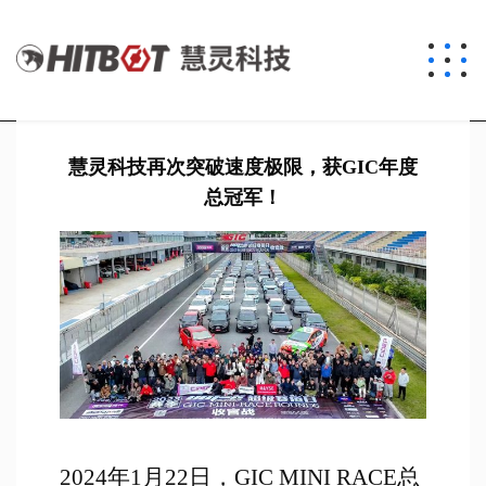
慧灵科技再次突破速度极限，获GIC年度
总冠军！
2024年1月22日，GIC MINI RACE总