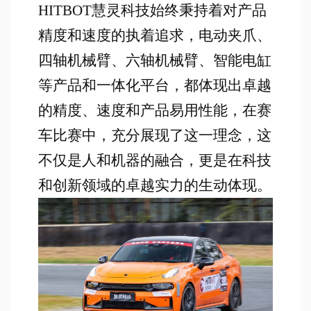
HITBOT慧灵科技始终秉持着对产品
精度和速度的执着追求，电动夹爪、
四轴机械臂、六轴机械臂、智能电缸
等产品和一体化平台，都体现出卓越
的精度、速度和产品易用性能，在赛
车比赛中，充分展现了这一理念，这
不仅是人和机器的融合，更是在科技
和创新领域的卓越实力的生动体现。