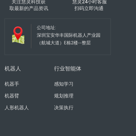
关注慧灵科技获
慧灵24小时客服
取最新的产品资讯
扫码立即沟通
公司地址:
深圳宝安华丰国际机器人产业园
（航城大道）E栋2楼--整层
机器人
行业智能体
机器手
感知学习
机器臂
规划推理
人形机器人
决策执行