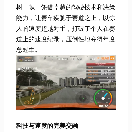
树一帜，凭借卓越的驾驶技术和决策
能力，让赛车疾驰于赛道之上，以惊
人的速度超越对手，打破了个人在赛
道上的速度纪录，压倒性地夺得年度
总冠军。
科技与速度的完美交融