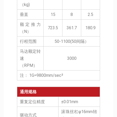
（kg)
垂直
15
8
2.5
额定推力
723.5
361.7
180.9
（N）
行程范围
50-1100(50间隔）
马达额定转
速
3000
（RPM）
注： 1G=9800mm/sec²
通用规格
重复定位精度
±0.01mm
滚珠丝杠φ16mm转
驱动方式