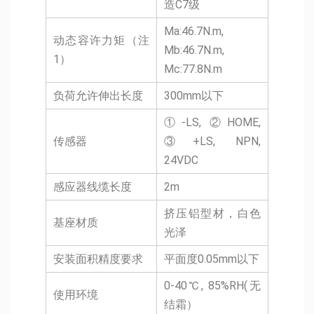
造C7级
Ma:46.7N.m,
动态容许力矩（注
Mb:46.7N.m,
1）
Mc:77.8N.m
负荷允许伸出长度
300mm以下
①-LS, ②HOME,
传感器
③+LS, NPN,
24VDC
感应器线缆长度
2m
挤压铝型材，白色
基座材质
光泽
安装面积精度要求
平面度0.05mm以下
0-40℃, 85%RH(无
使用环境
结霜）