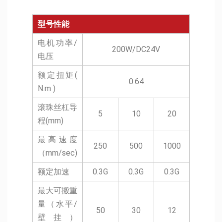
型号性能
电机功率/
200W/DC24V
电压
额定扭矩(
0.64
N.m )
滚珠丝杠导
5
10
20
程(mm)
最高速度
250
500
1000
（mm/sec)
额定加速
0.3G
0.3G
0.3G
最大可搬重
量（水平/
50
30
12
壁挂）