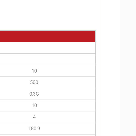
10
500
0.3G
10
4
180.9