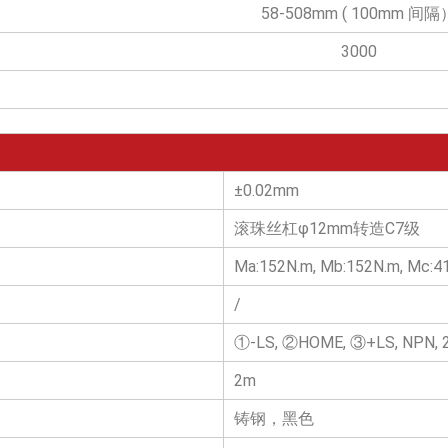
58-508mm ( 100mm 间隔
3000
±0.02mm
滚珠丝杠φ12mm转造C7级
Ma:152N.m, Mb:152N.m, Mc:4
/
①-LS, ②HOME, ③+LS, NPN, 
2m
铸钢，黑色