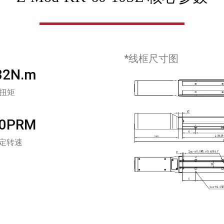
*线框尺寸图
32N.m
扭矩
00PRM
定转速