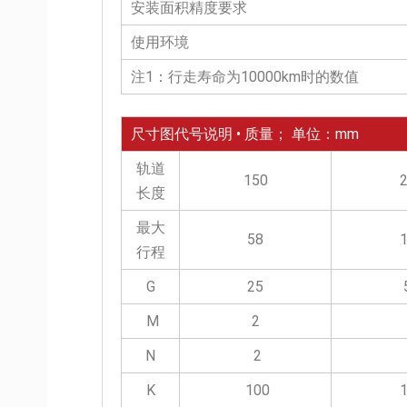
安装面积精度要求
使用环境
注1：行走寿命为10000km时的数值
尺寸图代号说明 • 质量； 单位：mm
轨道
150
长度
最大
58
行程
G
25
M
2
N
2
K
100