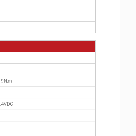
）
19N.m
24VDC